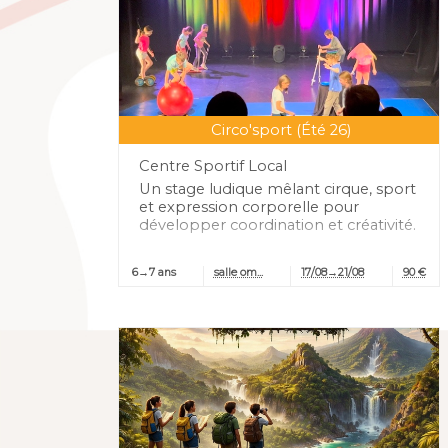
Circo'sport (Été 26)
Centre Sportif Local
1 place!
Un stage ludique mêlant cirque, sport
et expression corporelle pour
développer coordination et créativité.
6→7 ans
salle om...
17/08→21/08
90 €