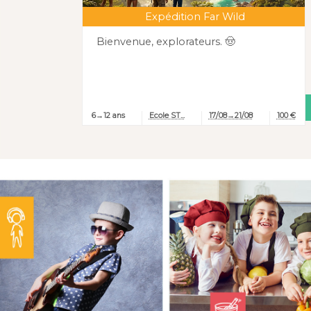
Expédition Far Wild
Bienvenue, explorateurs. 🤠
JE M'INSCRIS
6→12 ans
Ecole ST...
17/08→21/08
100 €