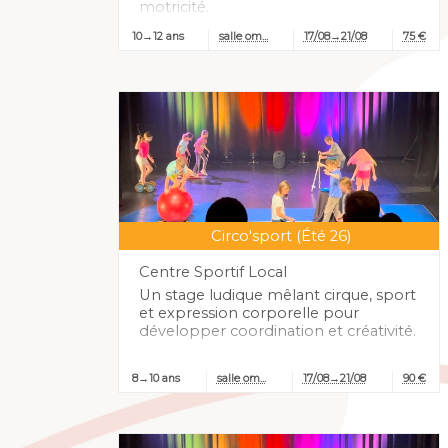
motricité.
10→12 ans
salle om...
17/08→21/08
75 €
Circo'sport (Été 26)
Centre Sportif Local
Un stage ludique mêlant cirque, sport
et expression corporelle pour
développer coordination et créativité.
8→10 ans
salle om...
17/08→21/08
90 €