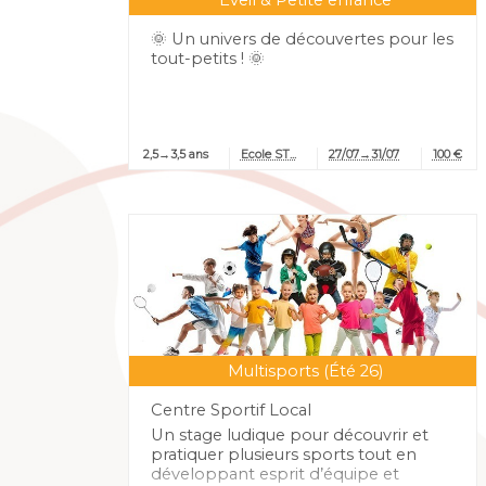
14/08
17/08
Complète à cette
🌞 Un univers de découvertes pour les
⛔
21/08
période
tout-petits ! 🌞
2,5→3,5 ans
Ecole ST...
27/07→31/07
100 €
Multisports (Été 26)
Centre Sportif Local
Un stage ludique pour découvrir et
pratiquer plusieurs sports tout en
développant esprit d’équipe et