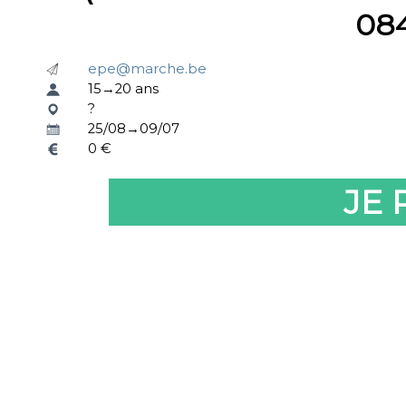
08
epe@marche.be
15→20 ans
?
25/08→09/07
0 €
JE 