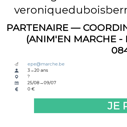
veroniqueduboisber
PARTENAIRE — COORDI
(ANIM'EN MARCHE -
08
epe@marche.be
3→20 ans
?
25/08→09/07
0 €
JE 