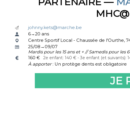
PARTENAIRE —
MA
MHC@
johnny.kets@marche.be
6→20 ans
Centre Sportif Local - Chaussée de l'Ourthe
25/08→09/07
Mardis pour les 15 ans et + // Samedis pour les 6
160 €
2e enfant: 140 € - 3e enfant (et suivants): 
À apporter
: Un protège dents est obligatoire
JE 