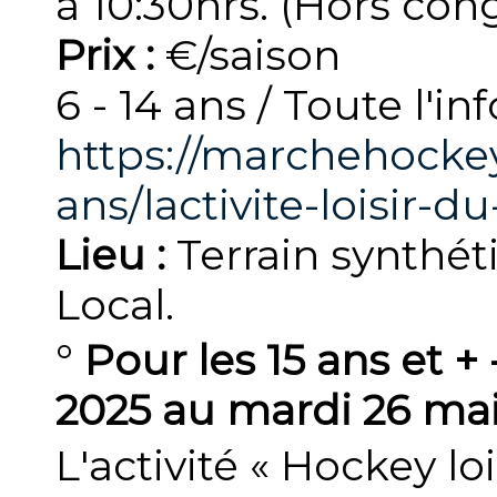
à 10:30hrs. (Hors con
Prix :
€/saison
6 - 14 ans / Toute l'in
https://marchehocke
ans/lactivite-loisir-
Lieu :
Terrain synthét
Local.
°
Pour les 15 ans et
+
2025 au mardi 26 mai
L'activité « Hockey lo