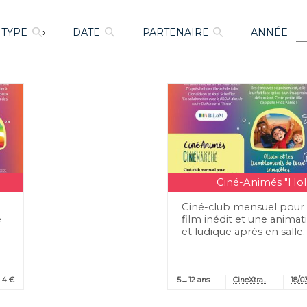
TYPE
›
DATE
PARTENAIRE
ANNÉE
Ciné-Animés "Holà
Ciné-club mensuel pour 
e
film inédit et une animat
et ludique après en salle.
4 €
5→12 ans
CineXtra...
18/0