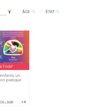
ÂGE
ÉTAT
 Frida"
enfants, un
ion pratique
3 14→14:00
4 €