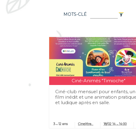
MOTS-CLÉ
Ciné-Animés "Timioche"
Ciné-club mensuel pour enfants, un
film inédit et une animation pratiqu
et ludique après en salle.
3→12 ans
CineXtra...
18/02 14→14:00